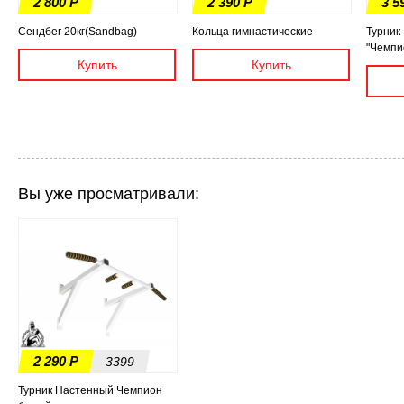
2 800 Р
2 390 Р
3 5
Сендбег 20кг(Sandbag)
Кольца гимнастические
Турник
"Чемпи
Вы уже просматривали:
2 290 Р
3399
Турник Настенный Чемпион