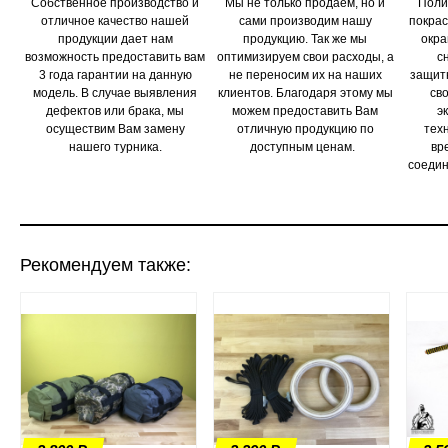
Собственное производство и
Мы не только продаем, но и
Поли
отличное качество нашей
сами производим нашу
покрас
продукции дает нам
продукцию. Так же мы
окра
возможность предоставить вам
оптимизируем свои расходы, а
с
3 года гарантии на данную
не переносим их на наших
защит
модель. В случае выявления
клиентов. Благодаря этому мы
сво
дефектов или брака, мы
можем предоставить Вам
э
осуществим Вам замену
отличную продукцию по
тех
нашего турника.
доступным ценам.
вр
соедин
Рекомендуем также: