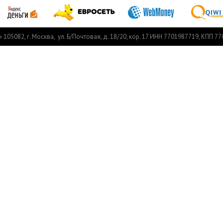
05082, г. Москва, ул. Б/Почтовая, д. 18/20, кор. 17 ИНН 7701987719, КПП 