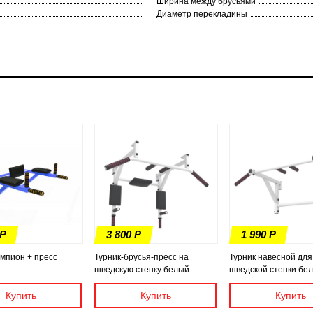
Ширина между брусьями
Диаметр перекладины
 Р
3 800 Р
1 990 Р
мпион + пресс
Турник-брусья-пресс на
Турник навесной для
шведскую стенку белый
шведской стенки бе