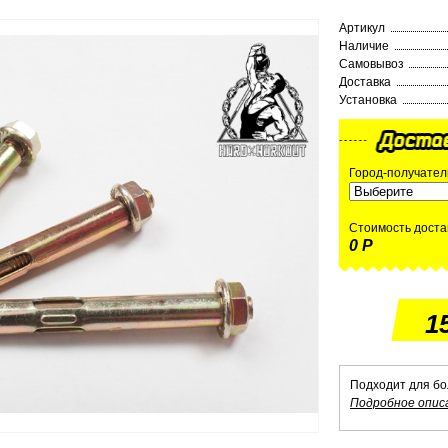
Артикул
Наличие
Самовывоз
Доставка
Установка
Город-получател
Стоимость доста
0 Р
1
Подходит для бо
Подробное опис