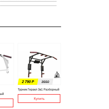
2 790 Р
3550
Турник Геракл 3в1 Разборный
лый