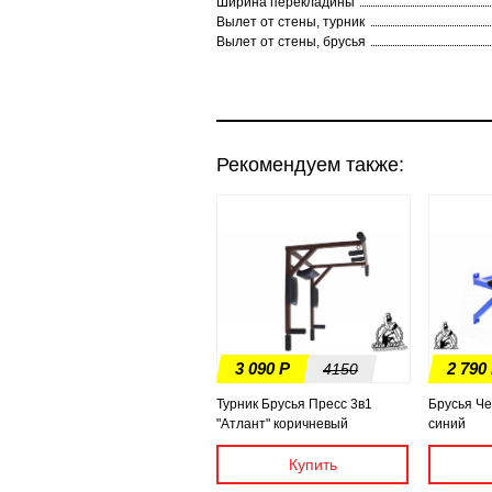
Ширина перекладины
Вылет от стены, турник
Вылет от стены, брусья
Рекомендуем также:
3 090 Р
2 790
4150
Турник Брусья Пресс 3в1
Брусья Че
"Атлант" коричневый
синий