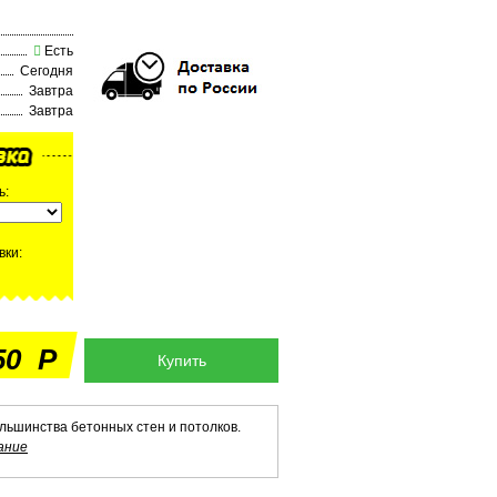
Есть
Сегодня
Завтра
Завтра
ь:
вки:
50
Р
льшинства бетонных стен и потолков.
ание