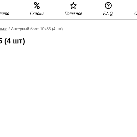
плата
Скидки
Полезное
F.A.Q.
О
льно
/ Анкерный болт 10х85 (4 шт)
 (4 шт)